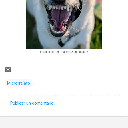
Imagen de GemmaRay23 en Pixabay
Microrrelato
Publicar un comentario
C
o
m